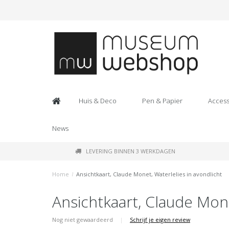
Huis & Deco
Pen & Papier
Access
News
LEVERING BINNEN 3 WERKDAGEN
Home
/
Ansichtkaart, Claude Monet, Waterlelies in avondlicht
Ansichtkaart, Claude Mone
Nog niet gewaardeerd
|
Schrijf je eigen review