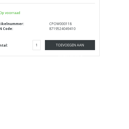
Op voorraad
tikelnummer:
CPOW000118
N Code:
8719524049410
TOEVOEGEN AAN
ntal:
WINKELWAGEN