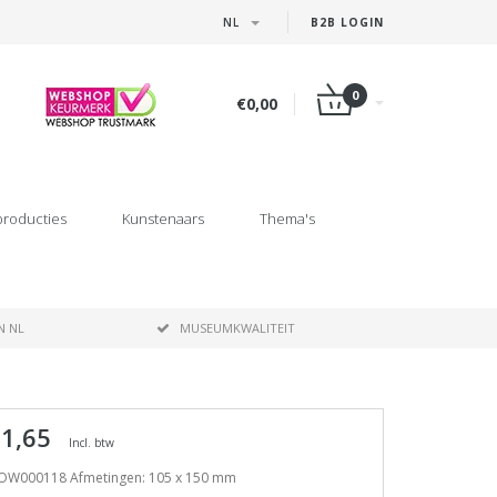
NL
B2B LOGIN
0
€0,00
producties
Kunstenaars
Thema's
N NL
MUSEUMKWALITEIT
 1,65
Incl. btw
OW000118 Afmetingen: 105 x 150 mm