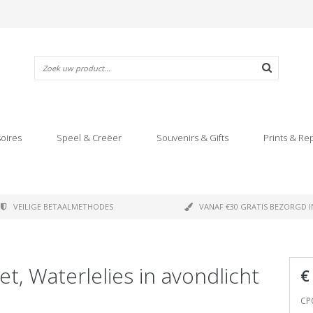
oires
Speel & Creëer
Souvenirs & Gifts
Prints & Re
VEILIGE BETAALMETHODES
VANAF €30 GRATIS BEZORGD I
t, Waterlelies in avondlicht
€
CP