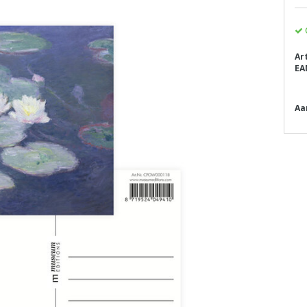
Ar
EA
Aa