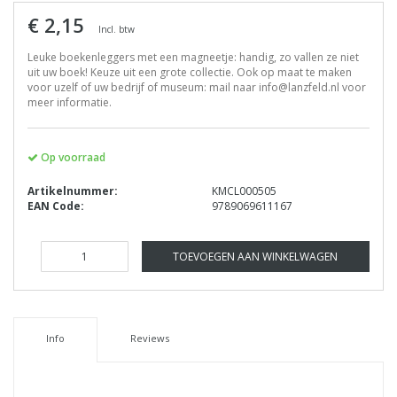
€ 2,15
Incl. btw
Leuke boekenleggers met een magneetje: handig, zo vallen ze niet
uit uw boek! Keuze uit een grote collectie. Ook op maat te maken
voor uzelf of uw bedrijf of museum: mail naar
info@lanzfeld.nl
voor
meer informatie.
Op voorraad
Artikelnummer:
KMCL000505
EAN Code:
9789069611167
TOEVOEGEN AAN WINKELWAGEN
Info
Reviews