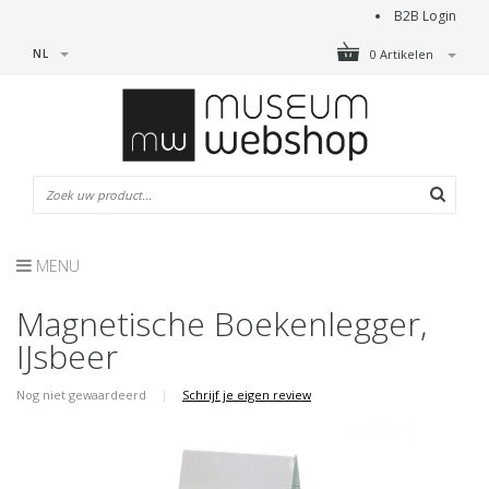
B2B Login
NL
0 Artikelen
MENU
Magnetische Boekenlegger,
IJsbeer
Nog niet gewaardeerd
|
Schrijf je eigen review