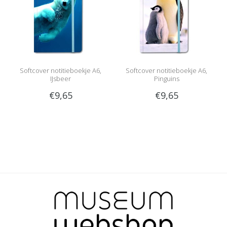
Softcover notitieboekje A6,
Softcover notitieboekje A6,
IJsbeer
Pinguins
€9,65
€9,65