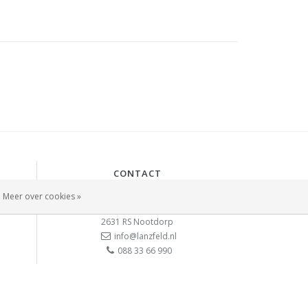
CONTACT
Lanzfeld B.V.
Meer over cookies »
Spiegelstraat 10
2631 RS
Nootdorp
info@lanzfeld.nl
088 33 66 990