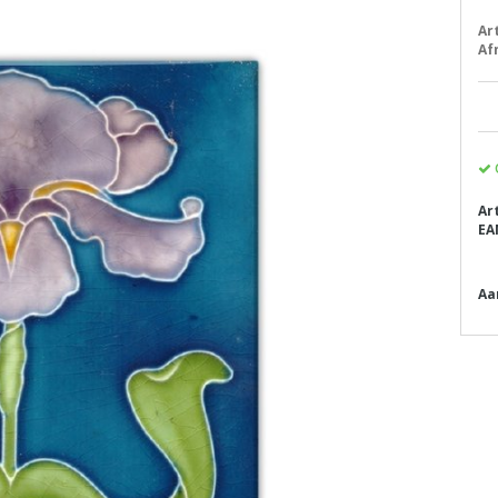
Ar
Af
Ar
EA
Aa