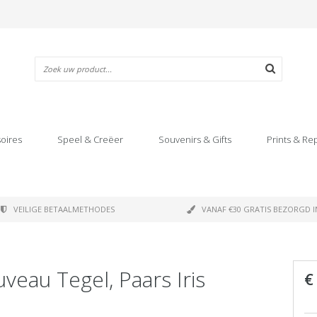
oires
Speel & Creëer
Souvenirs & Gifts
Prints & Re
VEILIGE BETAALMETHODES
VANAF €30 GRATIS BEZORGD I
eau Tegel, Paars Iris
€