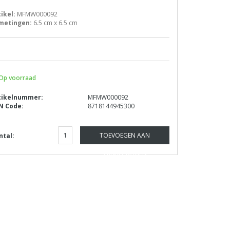
tikel:
MFMW000092
metingen:
6.5 cm x 6.5 cm
Op voorraad
tikelnummer:
MFMW000092
N Code:
8718144945300
TOEVOEGEN AAN
ntal:
WINKELWAGEN