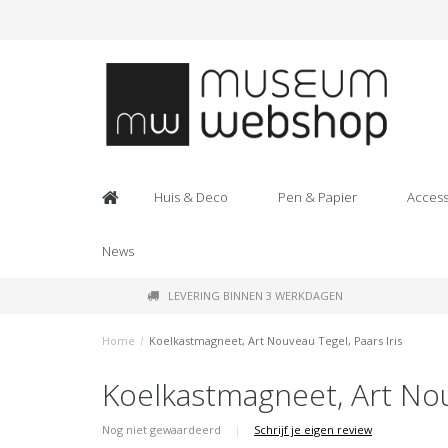
Huis & Deco
Pen & Papier
Access
News
LEVERING BINNEN 3 WERKDAGEN
Home
/
Koelkastmagneet, Art Nouveau Tegel, Paars Iris
Koelkastmagneet, Art Nouv
Nog niet gewaardeerd
|
Schrijf je eigen review