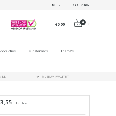
NL
B2B LOGIN
0
€0,00
producties
Kunstenaars
Thema's
N NL
MUSEUMKWALITEIT
 3,55
Incl. btw