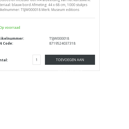
eriaal: blauw bord Afmeting: 44 x 68 cm, 1000 stukjes
tikelnummer: TSJW000018 Merk: Museum editions
Op voorraad
tikelnummer:
TSJW000018
N Code:
8719524037318
TOEVOEGEN AAN
ntal:
WINKELWAGEN