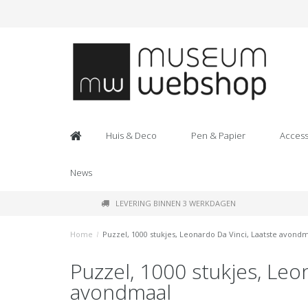
Huis & Deco
Pen & Papier
Access
News
LEVERING BINNEN 3 WERKDAGEN
Home
/
Puzzel, 1000 stukjes, Leonardo Da Vinci, Laatste avond
Puzzel, 1000 stukjes, Leo
avondmaal