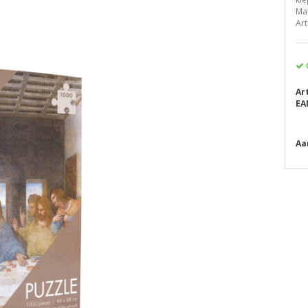
Mat
Ar
Ar
EA
Aa