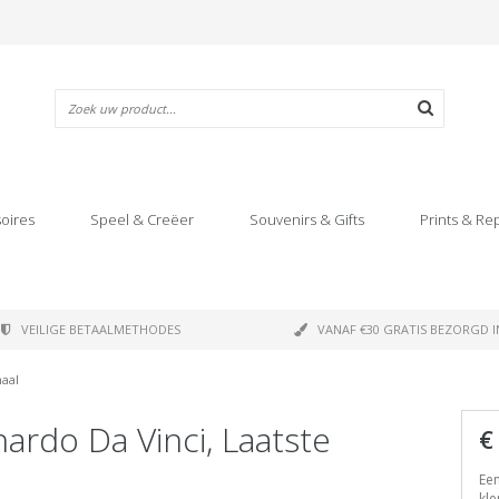
oires
Speel & Creëer
Souvenirs & Gifts
Prints & Re
VEILIGE BETAALMETHODES
VANAF €30 GRATIS BEZORGD I
maal
nardo Da Vinci, Laatste
€
Een
kle