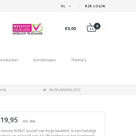
NL
B2B LOGIN
0
€0,00
producties
Kunstenaars
Thema's
N NL
MUSEUMKWALITEIT
 19,95
Incl. btw
 mooie KUNST-puzzel van hoge kwaliteit, in een handige
pdoos en inclusief een A4 afbeelding van het kunstwerk.