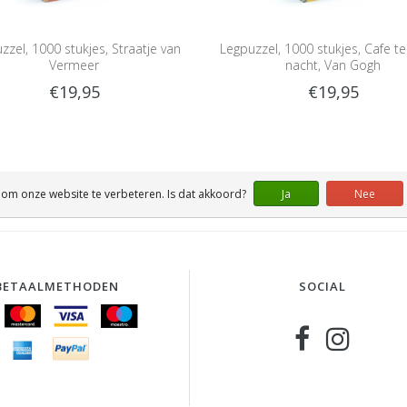
zzel, 1000 stukjes, Straatje van
Legpuzzel, 1000 stukjes, Cafe ter
Vermeer
nacht, Van Gogh
€19,95
€19,95
 om onze website te verbeteren. Is dat akkoord?
Ja
Nee
BETAALMETHODEN
SOCIAL