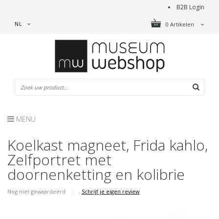
B2B Login
NL
0 Artikelen
MENU
Koelkast magneet, Frida kahlo,
Zelfportret met
doornenketting en kolibrie
Nog niet gewaardeerd
|
Schrijf je eigen review