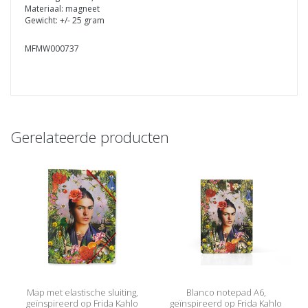
Materiaal: magneet
Gewicht: +/- 25 gram
MFMW000737
Gerelateerde producten
Map met elastische sluiting,
Blanco notepad A6,
geïnspireerd op Frida Kahlo
geïnspireerd op Frida Kahlo