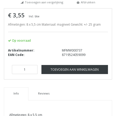
Toevoegen aan vergelijking
Afdrukken
€ 3,55
Incl. btw
Afmetingen: 8 x 5,5 cm Materiaal: magneet Gewicht: +/- 25 gram
Op voorraad
Artikelnummer:
MFMW000737
EAN Code:
8719524059099
TOEVOEGEN AAN WINKELWAGEN
Info
Reviews
Afmetingen: 8 x 5,5 cm