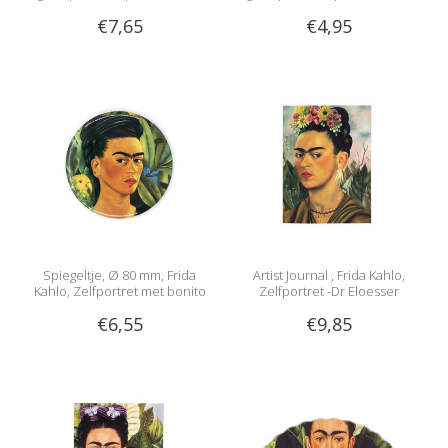
€7,65
€4,95
Spiegeltje, Ø 80 mm, Frida
Artist Journal , Frida Kahlo,
Kahlo, Zelfportret met bonito
Zelfportret -Dr Eloesser
€6,55
€9,85