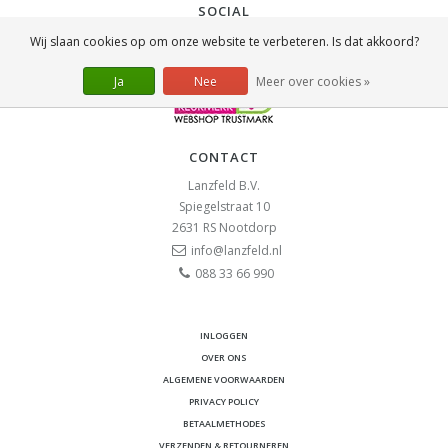
SOCIAL
Wij slaan cookies op om onze website te verbeteren. Is dat akkoord?
Ja
Nee
Meer over cookies »
CONTACT
Lanzfeld B.V.
Spiegelstraat 10
2631 RS
Nootdorp
info@lanzfeld.nl
088 33 66 990
INLOGGEN
OVER ONS
ALGEMENE VOORWAARDEN
PRIVACY POLICY
BETAALMETHODES
VERZENDEN & RETOURNEREN