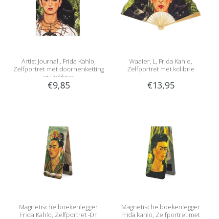
Artist Journal , Frida Kahlo,
Waaier, L, Frida Kahlo,
Zelfportret met doornenketting
Zelfportret met kolibrie
en kolibrie
€9,85
€13,95
Magnetische boekenlegger
Magnetische boekenlegger
Frida Kahlo, Zelfportret -Dr
Frida kahlo, Zelfportret met