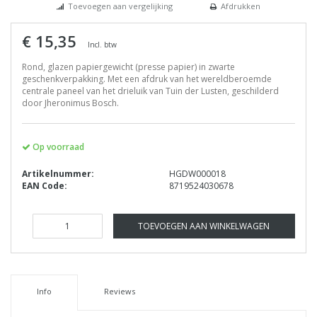
Toevoegen aan vergelijking
Afdrukken
€ 15,35
Incl. btw
Rond, glazen papiergewicht (presse papier) in zwarte
geschenkverpakking. Met een afdruk van het wereldberoemde
centrale paneel van het drieluik van Tuin der Lusten, geschilderd
door Jheronimus Bosch.
Op voorraad
Artikelnummer:
HGDW000018
EAN Code:
8719524030678
TOEVOEGEN AAN WINKELWAGEN
Info
Reviews