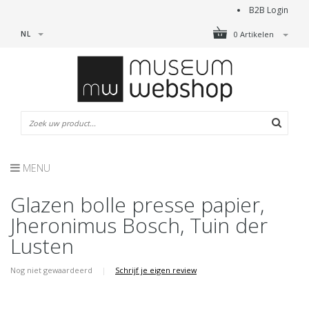
B2B Login
NL
0 Artikelen
MENU
Glazen bolle presse papier,
Jheronimus Bosch, Tuin der
Lusten
Nog niet gewaardeerd
|
Schrijf je eigen review