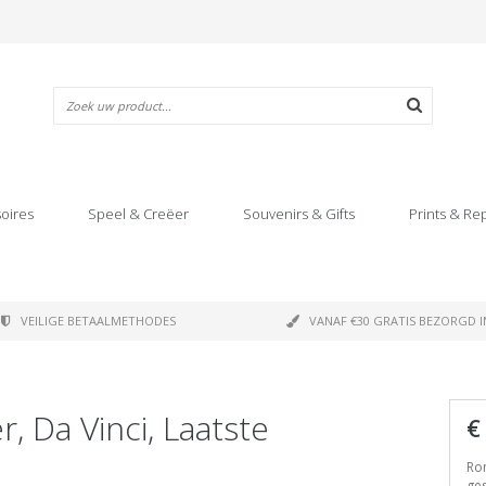
oires
Speel & Creëer
Souvenirs & Gifts
Prints & Re
VEILIGE BETAALMETHODES
VANAF €30 GRATIS BEZORGD I
l
, Da Vinci, Laatste
€
Ron
ge