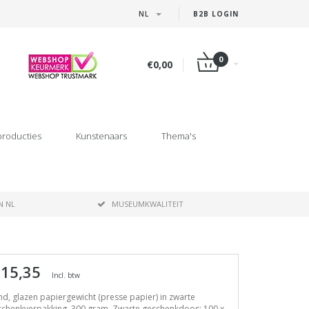
NL
B2B LOGIN
0
€0,00
producties
Kunstenaars
Thema's
N NL
MUSEUMKWALITEIT
 15,35
Incl. btw
d, glazen papiergewicht (presse papier) in zwarte
schenkverpakking, 300 gram. Zwarte geschenkdoos: 100 x