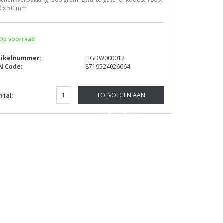
0 x 50 mm
Op voorraad
tikelnummer:
HGDW000012
N Code:
8719524026664
TOEVOEGEN AAN
ntal:
WINKELWAGEN