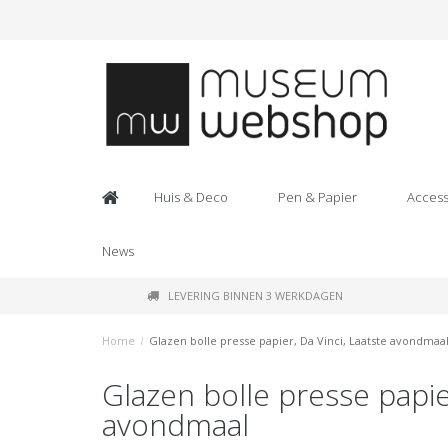
Huis & Deco
Pen & Papier
Access
News
LEVERING BINNEN 3 WERKDAGEN
Home
/
Glazen bolle presse papier, Da Vinci, Laatste avondmaa
Glazen bolle presse papier
avondmaal