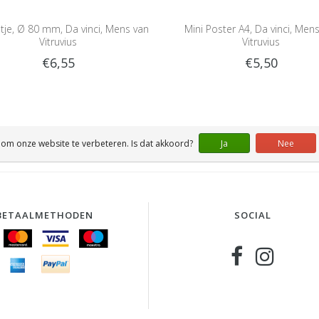
ltje, Ø 80 mm, Da vinci, Mens van
Mini Poster A4, Da vinci, Men
Vitruvius
Vitruvius
€6,55
€5,50
 om onze website te verbeteren. Is dat akkoord?
Ja
Nee
BETAALMETHODEN
SOCIAL