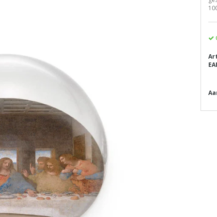
10
Ar
EA
Aa