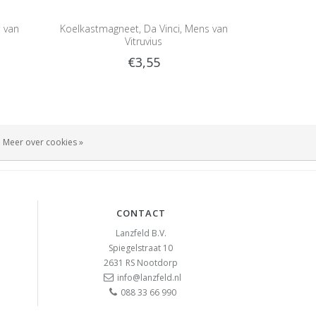
s van
Koelkastmagneet, Da Vinci, Mens van
Vitruvius
€3,55
Meer over cookies »
CONTACT
Lanzfeld B.V.
Spiegelstraat 10
2631 RS
Nootdorp
info@lanzfeld.nl
088 33 66 990