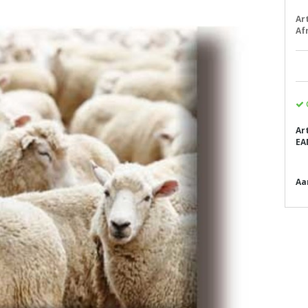
Ar
Af
Ar
EA
Aa