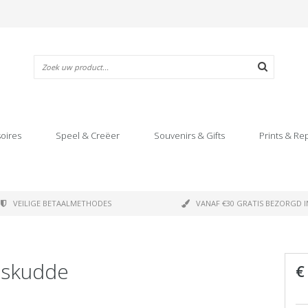
oires
Speel & Creëer
Souvenirs & Gifts
Prints & Re
VEILIGE BETAALMETHODES
VANAF €30 GRATIS BEZORGD I
pskudde
€