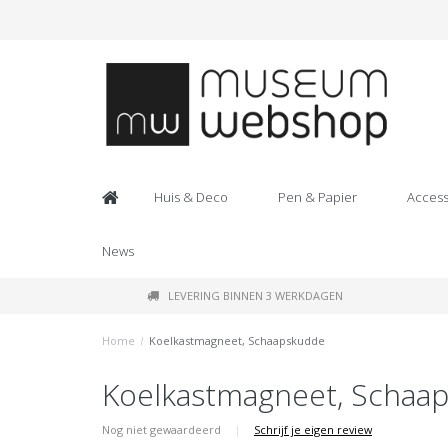
Huis & Deco
Pen & Papier
Access
News
LEVERING BINNEN 3 WERKDAGEN
Home
/
Koelkastmagneet, Schaapskudde
Koelkastmagneet, Schaa
Nog niet gewaardeerd
|
Schrijf je eigen review