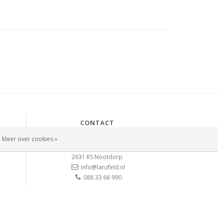
CONTACT
Lanzfeld B.V.
Meer over cookies »
Spiegelstraat 10
2631 RS
Nootdorp
info@lanzfeld.nl
088 33 66 990