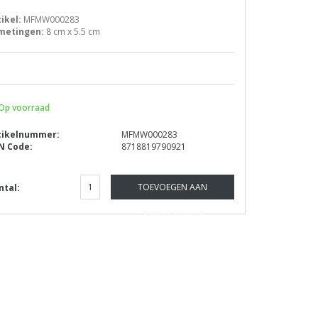
tikel:
MFMW000283
metingen:
8 cm x 5.5 cm
Op voorraad
tikelnummer:
MFMW000283
N Code:
8718819790921
TOEVOEGEN AAN
ntal:
WINKELWAGEN