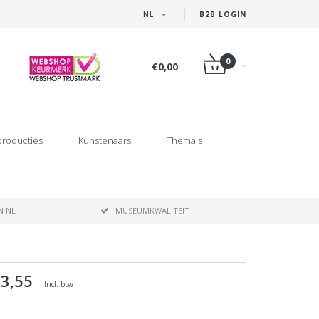
NL
B2B LOGIN
0
€0,00
producties
Kunstenaars
Thema's
N NL
MUSEUMKWALITEIT
 3,55
Incl. btw