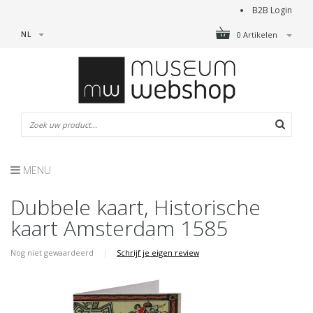
B2B Login
NL
0 Artikelen
MENU
Dubbele kaart, Historische
kaart Amsterdam 1585
Nog niet gewaardeerd
|
Schrijf je eigen review