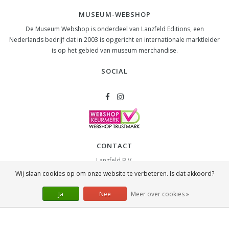
MUSEUM-WEBSHOP
De Museum Webshop is onderdeel van Lanzfeld Editions, een
Nederlands bedrijf dat in 2003 is opgericht en internationale marktleider
is op het gebied van museum merchandise.
SOCIAL
CONTACT
Lanzfeld B.V.
Spiegelstraat 10
Wij slaan cookies op om onze website te verbeteren. Is dat akkoord?
2631 RS
Nootdorp
info@lanzfeld.nl
Ja
Nee
Meer over cookies »
088 33 66 990