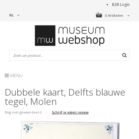
B2B Login
NL
0 Artikelen
MENU
Dubbele kaart, Delfts blauwe
tegel, Molen
Nog niet gewaardeerd
|
Schrijf je eigen review