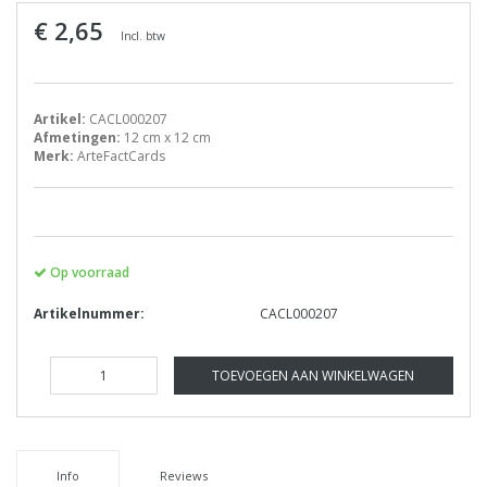
€ 2,65
Incl. btw
Artikel:
CACL000207
Afmetingen:
12 cm x 12 cm
Merk:
ArteFactCards
Op voorraad
Artikelnummer:
CACL000207
TOEVOEGEN AAN WINKELWAGEN
Info
Reviews