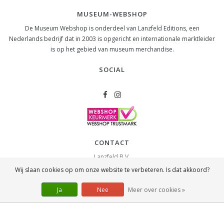
MUSEUM-WEBSHOP
De Museum Webshop is onderdeel van Lanzfeld Editions, een
Nederlands bedrijf dat in 2003 is opgericht en internationale marktleider
is op het gebied van museum merchandise.
SOCIAL
CONTACT
Lanzfeld B.V.
Spiegelstraat 10
Wij slaan cookies op om onze website te verbeteren. Is dat akkoord?
2631 RS
Nootdorp
info@lanzfeld.nl
Ja
Nee
Meer over cookies »
088 33 66 990