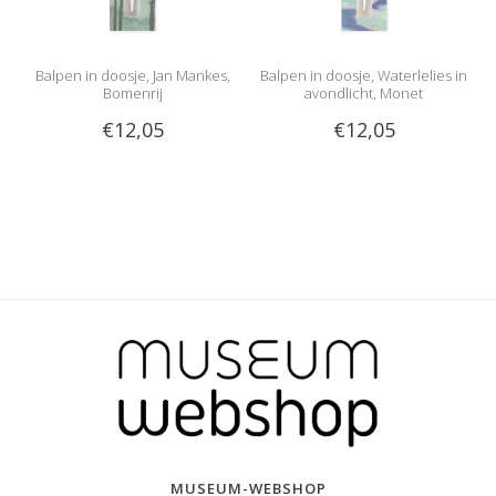
Balpen in doosje, Jan Mankes,
Balpen in doosje, Waterlelies in
Bomenrij
avondlicht, Monet
€12,05
€12,05
MUSEUM-WEBSHOP