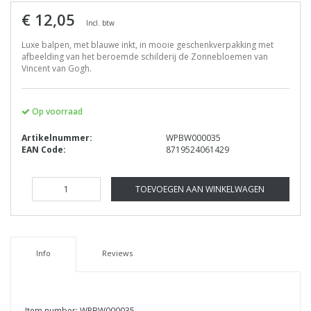
€ 12,05
Incl. btw
Luxe balpen, met blauwe inkt, in mooie geschenkverpakking met
afbeelding van het beroemde schilderij de Zonnebloemen van
Vincent van Gogh.
Op voorraad
Artikelnummer:
WPBW000035
EAN Code:
8719524061429
TOEVOEGEN AAN WINKELWAGEN
Info
Reviews
Item number: WPBW000035