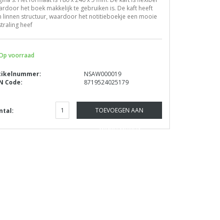
rdoor het boek makkelijk te gebruiken is. De kaft heeft
 linnen structuur, waardoor het notitieboekje een mooie
straling heef
Op voorraad
tikelnummer:
NSAW000019
N Code:
8719524025179
TOEVOEGEN AAN
ntal:
WINKELWAGEN