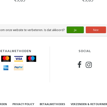
 om onze website te verbeteren. Is dat akkoord?
Ja
Nee
BETAALMETHODEN
SOCIAL
RDEN
PRIVACY POLICY
BETAALMETHODES
VERZENDEN & RETOURNE