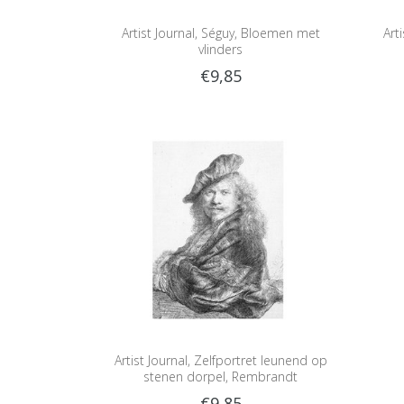
Artist Journal, Séguy, Bloemen met
Art
vlinders
€9,85
Artist Journal, Zelfportret leunend op
stenen dorpel, Rembrandt
€9,85