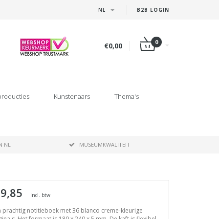
NL
B2B LOGIN
0
€0,00
producties
Kunstenaars
Thema's
N NL
MUSEUMKWALITEIT
 9,85
Incl. btw
 prachtig notitieboek met 36 blanco creme-kleurige
ina's. Het formaat is 180 x 240 x 5 mm. De kaft is flexibel