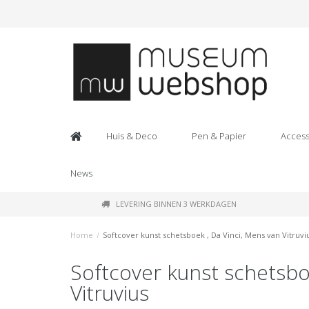
Huis & Deco
Pen & Papier
Access
News
LEVERING BINNEN 3 WERKDAGEN
Home
/
Softcover kunst schetsboek , Da Vinci, Mens van Vitruvi
Softcover kunst schetsbo
Vitruvius