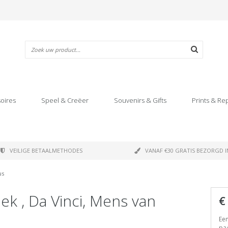
oires
Speel & Creëer
Souvenirs & Gifts
Prints & Re
VEILIGE BETAALMETHODES
VANAF €30 GRATIS BEZORGD I
us
ek , Da Vinci, Mens van
€
Een
pag