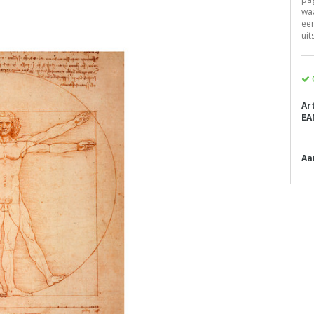
waa
een
uit
Ar
EA
Aa