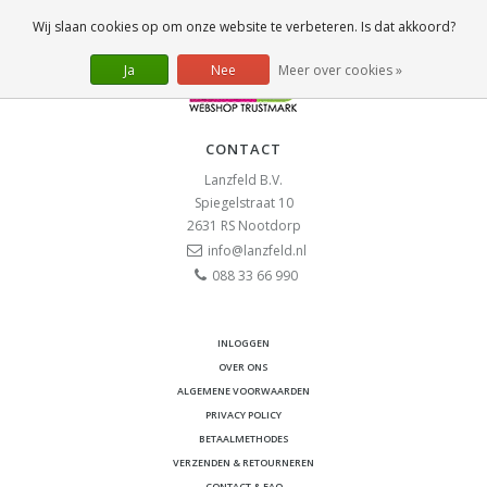
Wij slaan cookies op om onze website te verbeteren. Is dat akkoord?
Ja
Nee
Meer over cookies »
CONTACT
Lanzfeld B.V.
Spiegelstraat 10
2631 RS
Nootdorp
info@lanzfeld.nl
088 33 66 990
INLOGGEN
OVER ONS
ALGEMENE VOORWAARDEN
PRIVACY POLICY
BETAALMETHODES
VERZENDEN & RETOURNEREN
CONTACT & FAQ