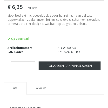
€ 6,35
Incl. btw
Mooi bedrukt microvezeldoekje voor het reinigen van delicate
oppervlakken zoals: lenzen, brillen, cd's, dvd's, schermen, sieraden,
camera's etc. Het doekje is wasbaar op 30 graden Celsius.
Op voorraad
Artikelnummer:
ALCW000094
EAN Code:
8719524063089
TOEVOEGEN AAN WINKELWAGEN
Info
Reviews
Dimensions: 15 x 15 cm