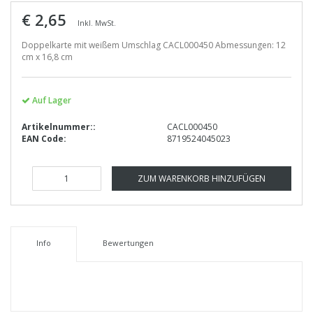
€ 2,65
Inkl. MwSt.
Doppelkarte mit weißem Umschlag CACL000450 Abmessungen: 12
cm x 16,8 cm
Auf Lager
Artikelnummer::
CACL000450
EAN Code:
8719524045023
ZUM WARENKORB HINZUFÜGEN
Info
Bewertungen