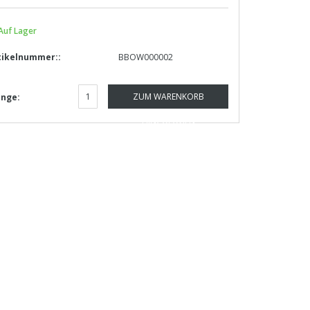
Auf Lager
tikelnummer::
BBOW000002
ZUM WARENKORB
nge:
HINZUFÜGEN