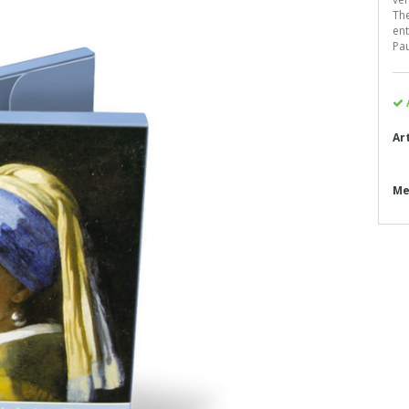
The
ent
Pau
Ar
Me