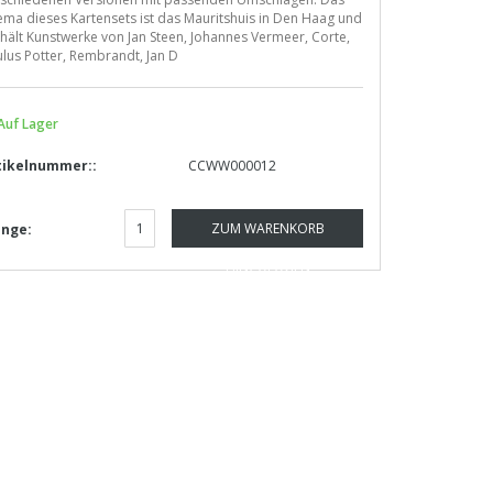
ma dieses Kartensets ist das Mauritshuis in Den Haag und
hält Kunstwerke von Jan Steen, Johannes Vermeer, Corte,
lus Potter, Rembrandt, Jan D
Auf Lager
tikelnummer::
CCWW000012
ZUM WARENKORB
nge:
HINZUFÜGEN