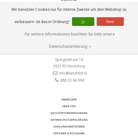
Wir benutzen Cookies nur für interne Zwecke um den Webshop zu
verbessern. Ist das in Ordnung?
Ja
Nein
Für weitere Informationen beachten Sie bitte unsere
KONTAKT
Datenschutzerklärung. »
Lanzfeld B.V.
Spiegelstraat 10
2631 RS
Nootdorp
info@lanzfeld.nl
088 33 66 990
ANMELDEN
UBER UNS
GESCHÄFTSBEDINGUNGEN
DATENSCHUTZERKLÄRUNG
ZAHLUNGSMETHODEN
VERSAND & RÜCKGABE