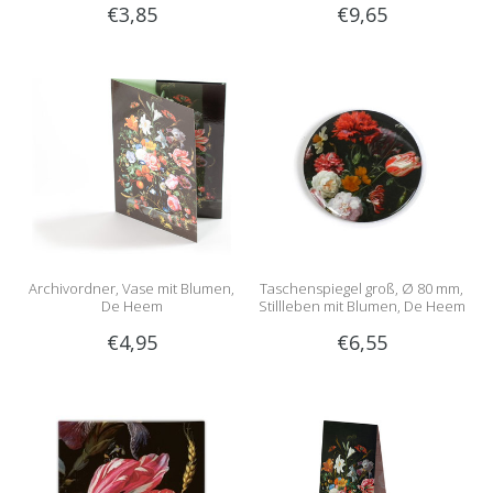
€3,85
€9,65
Archivordner, Vase mit Blumen,
Taschenspiegel groß, Ø 80 mm,
De Heem
Stillleben mit Blumen, De Heem
€4,95
€6,55