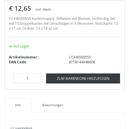
€ 12,65
Inkl. MwSt.
CCAW000555 Kartenmappe, Stillleben mit Blumen, rechteckig. Set
mit 10 Doppelkarten mit Umschlägen in 5 Versionen. Notizkarte: 12
x 17 cm Ordner: 13 x 18 x2 cm
Auf Lager
Artikelnummer::
CCAW000555
EAN Code:
8718144948608
ZUM WARENKORB HINZUFÜGEN
Info
Bewertungen
CCAW000555