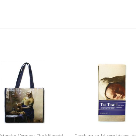
fstasche, Vermeer, The Milkmaid
Geschirrtuch, Milchmädchen, V