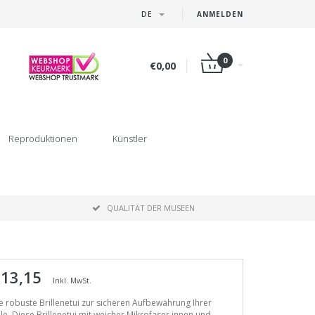
DE
ANMELDEN
0
€0,00
Reproduktionen
Künstler
P
QUALITÄT DER MUSEEN
 13,15
Inkl. MwSt.
e robuste Brillenetui zur sicheren Aufbewahrung Ihrer
lle. Diese Brillenetui mit weicher Mikrofaser innen und