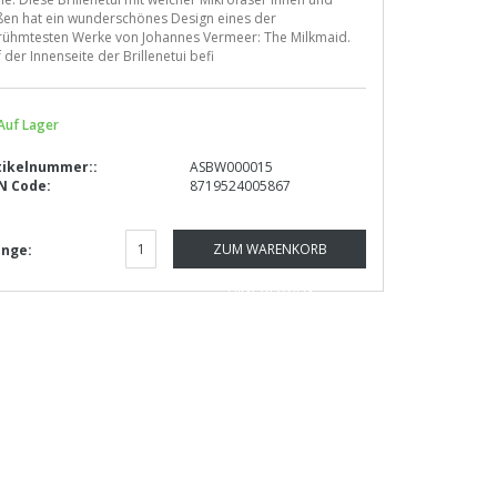
ßen hat ein wunderschönes Design eines der
rühmtesten Werke von Johannes Vermeer: The Milkmaid.
 der Innenseite der Brillenetui befi
Auf Lager
tikelnummer::
ASBW000015
N Code:
8719524005867
ZUM WARENKORB
nge:
HINZUFÜGEN