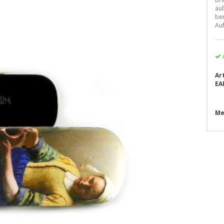
au
be
Auf
Ar
EA
Me