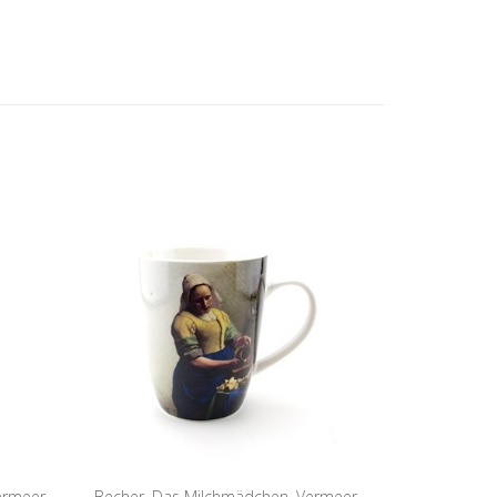
ermeer
Becher, Das Milchmädchen, Vermeer