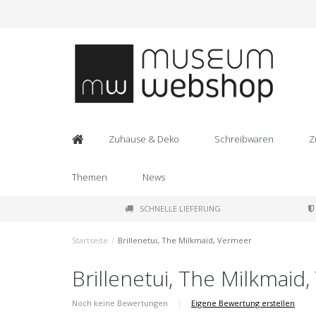
Zuhause & Deko
Schreibwaren
Z
Themen
News
SCHNELLE LIEFERUNG
Startseite
/
Brillenetui, The Milkmaid, Vermeer
Brillenetui, The Milkmaid
Noch keine Bewertungen
|
Eigene Bewertung erstellen