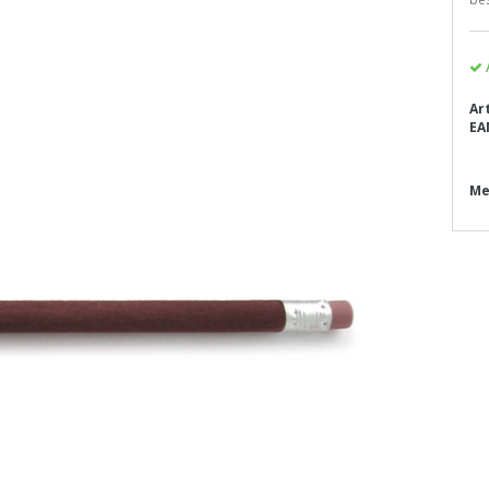
Ar
EA
Me