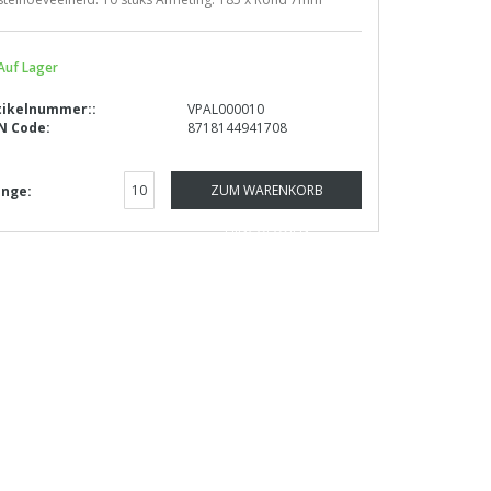
Auf Lager
tikelnummer::
VPAL000010
N Code:
8718144941708
ZUM WARENKORB
nge:
HINZUFÜGEN