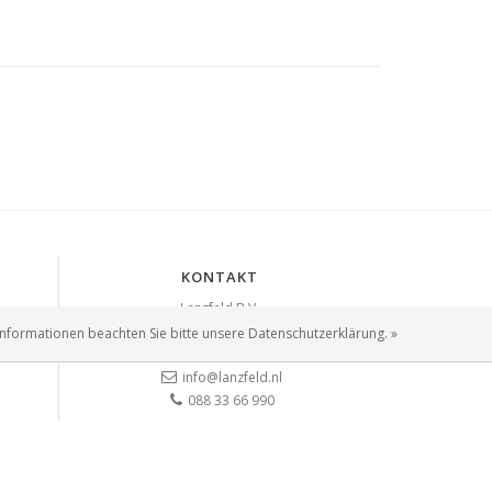
KONTAKT
Lanzfeld B.V.
Spiegelstraat 10
Informationen beachten Sie bitte unsere Datenschutzerklärung. »
2631 RS
Nootdorp
info@lanzfeld.nl
088 33 66 990