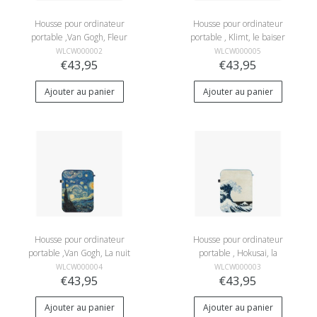
Housse pour ordinateur
Housse pour ordinateur
portable ,Van Gogh, Fleur
portable , Klimt, le baiser
d'amandier
WLCW000002
WLCW000005
€43,95
€43,95
Ajouter au panier
Ajouter au panier
Housse pour ordinateur
Housse pour ordinateur
portable ,Van Gogh, La nuit
portable , Hokusai, la
étoilée
grande vague
WLCW000004
WLCW000003
€43,95
€43,95
Ajouter au panier
Ajouter au panier