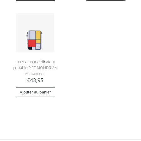
Housse pour ordinateur
portable PIET MONDRIAN
Composition
WLCW000001
€43,95
Ajouter au panier