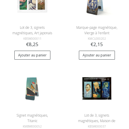
Lot de 3, signets
Marque-page magnétique,
magnétiques, Art japonais
Vierge à l'enfant
KBSW000011
KMCL000202
€8,25
€2,15
Ajouter au panier
Ajouter au panier
Signet magnétiques,
Lot de 3, signets
Titanic
magnétiques, Maison de
van Gogh, Portraits
KMBW000052
KBSW000037