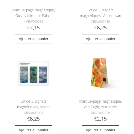
Marque-page magnétique,
Lot de 3, signets
Gustav Klimt, Le Baiser
magnétiques, Vincent van
Gogh
KMBW000035
KBSW000010
€2,15
€8,25
Ajouter au panier
Ajouter au panier
Lot de 3, signets
Marque-page magnétique,
magnétiques, Monet
Van Gogh, tournesols
KBSW000004
KMCL000220
€8,25
€2,15
Ajouter au panier
Ajouter au panier