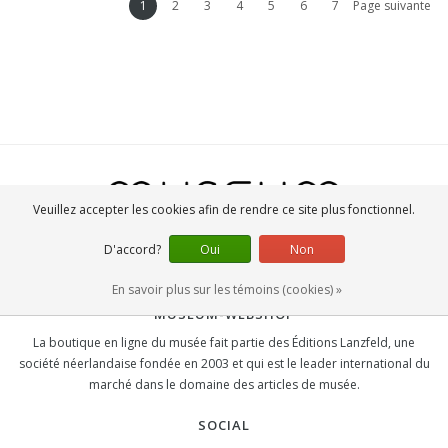
1
2
3
4
5
6
7
Page suivante
Veuillez accepter les cookies afin de rendre ce site plus fonctionnel.
D'accord?
Oui
Non
En savoir plus sur les témoins (cookies) »
MUSEUM-WEBSHOP
La boutique en ligne du musée fait partie des Éditions Lanzfeld, une
société néerlandaise fondée en 2003 et qui est le leader international du
marché dans le domaine des articles de musée.
SOCIAL