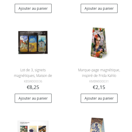
Ajouter au panier
Ajouter au panier
Lot de 3, signets
Marque-page magnétique,
magnétiques, Maison de
inspiré de Frida Kahlo
van Gogh, Auvers
KBSW000036
KMBW000031
€8,25
€2,15
Ajouter au panier
Ajouter au panier