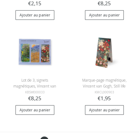
€2,15
€8,25
Ajouter au panier
Ajouter au panier
Lot de 3, signets
Marque-page magnétique,
magnétiques, Vincent van
Vincent van Gogh, Still life
Gogh - Kroller muller 2
with meadow flowers and
KBSW000033
KMCL000903
€8,25
€1,95
roses
Ajouter au panier
Ajouter au panier