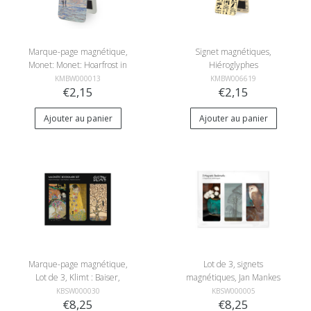
Marque-page magnétique,
Signet magnétiques,
Monet: Monet: Hoarfrost in
Hiéroglyphes
Giverny
KMBW000013
KMBW006619
€2,15
€2,15
Ajouter au panier
Ajouter au panier
Marque-page magnétique,
Lot de 3, signets
Lot de 3, Klimt : Baiser,
magnétiques, Jan Mankes
Arbre, Serpents
KBSW000030
KBSW000005
€8,25
€8,25