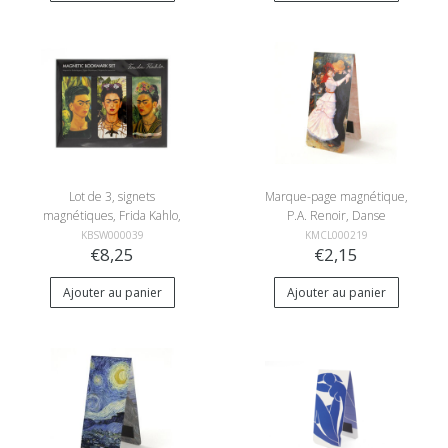
Lot de 3, signets
Marque-page magnétique,
magnétiques, Frida Kahlo,
P.A. Renoir, Danse
Autorretratos
KBSW000039
KMCL000219
€8,25
€2,15
Ajouter au panier
Ajouter au panier