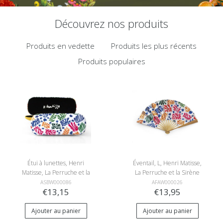
Découvrez nos produits
Produits en vedette
Produits les plus récents
Produits populaires
Étui à lunettes, Henri
Éventail, L, Henri Matisse,
Matisse, La Perruche et la
La Perruche et la Sirène
Sirène
ASBW000086
AFAW000026
€13,15
€13,95
Ajouter au panier
Ajouter au panier