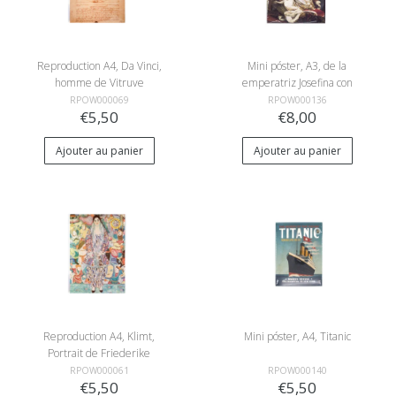
Reproduction A4, Da Vinci,
Mini póster, A3, de la
homme de Vitruve
emperatriz Josefina con
traje de coronación
RPOW000069
RPOW000136
€5,50
€8,00
Ajouter au panier
Ajouter au panier
Reproduction A4, Klimt,
Mini póster, A4, Titanic
Portrait de Friederike
Maria Beer
RPOW000061
RPOW000140
€5,50
€5,50