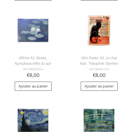
Affiche A3, Monet,
Mini Poster A3, Le chat
Nympheas effet du soir
Noir, Theophile Steinlen
RPOW000054
RPOW000134
€8,00
€8,00
Ajouter au panier
Ajouter au panier