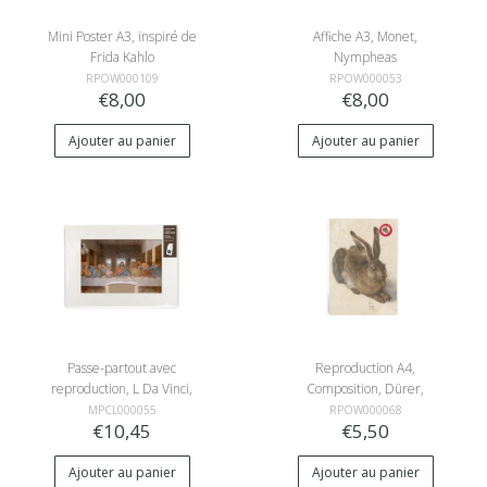
Mini Poster A3, inspiré de
Affiche A3, Monet,
Frida Kahlo
Nympheas
RPOW000109
RPOW000053
€8,00
€8,00
Ajouter au panier
Ajouter au panier
Passe-partout avec
Reproduction A4,
reproduction, L Da Vinci,
Composition, Dürer,
Le dernier souper
Lièvre
MPCL000055
RPOW000068
€10,45
€5,50
Ajouter au panier
Ajouter au panier