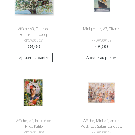
Affiche A3, Fleur de
Mini póster, A3, Titanic
Beemster, Toorop
RPOW000031
RPOW000139
€8,00
€8,00
Ajouter au panier
Ajouter au panier
Affiche, A4, inspiré de
Affiche, Mini A4, Anton
Frida Kahlo
Pieck, Les Saltimbanques,
Cirque
RPOW000108
RPOW000112