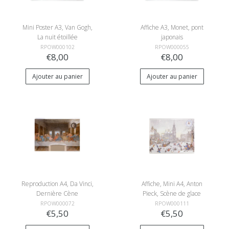
Mini Poster A3, Van Gogh,
Affiche A3, Monet, pont
La nuit étoillée
japonais
RPOW000102
RPOW000055
€8,00
€8,00
Ajouter au panier
Ajouter au panier
Reproduction A4, Da Vinci,
Affiche, Mini A4, Anton
Dernière Cène
Pieck, Scène de glace
d'Amsterdam
RPOW000072
RPOW000111
€5,50
€5,50