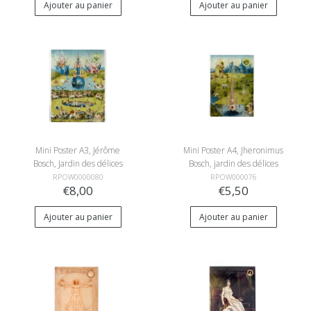
Ajouter au panier
Ajouter au panier
Mini Poster A3, Jérôme
Mini Poster A4, Jheronimus
Bosch, Jardin des délices
Bosch, jardin des délices
terrestres
terrestres
RPOW0000080
RPOW000076
€8,00
€5,50
Ajouter au panier
Ajouter au panier