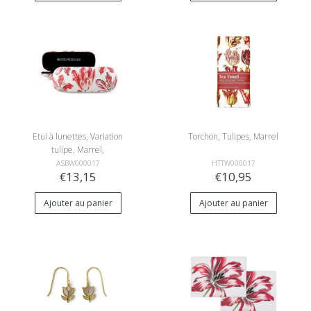
Etui à lunettes, Variation
Torchon, Tulipes, Marrel
tulipe, Marrel,
RIJKSMUSEUM
ASBW000017
HTTW000017
€13,15
€10,95
Ajouter au panier
Ajouter au panier