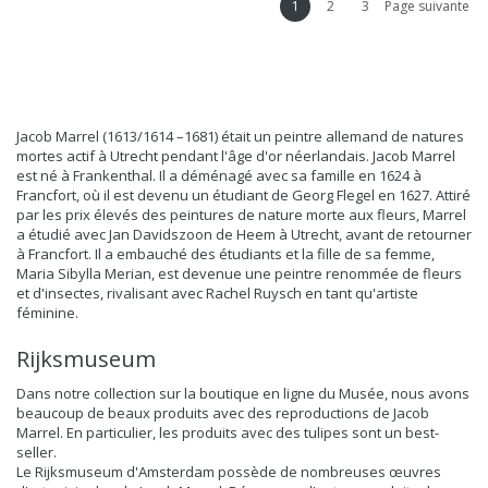
1
2
3
Page suivante
Jacob Marrel (1613/1614 –1681) était un peintre allemand de natures
mortes actif à Utrecht pendant l'âge d'or néerlandais. Jacob Marrel
est né à Frankenthal. Il a déménagé avec sa famille en 1624 à
Francfort, où il est devenu un étudiant de Georg Flegel en 1627. Attiré
par les prix élevés des peintures de nature morte aux fleurs, Marrel
a étudié avec Jan Davidszoon de Heem à Utrecht, avant de retourner
à Francfort. Il a embauché des étudiants et la fille de sa femme,
Maria Sibylla Merian, est devenue une peintre renommée de fleurs
et d'insectes, rivalisant avec Rachel Ruysch en tant qu'artiste
féminine.
Rijksmuseum
Dans notre collection sur la boutique en ligne du Musée, nous avons
beaucoup de beaux produits avec des reproductions de Jacob
Marrel. En particulier, les produits avec des tulipes sont un best-
seller.
Le Rijksmuseum d'Amsterdam possède de nombreuses œuvres