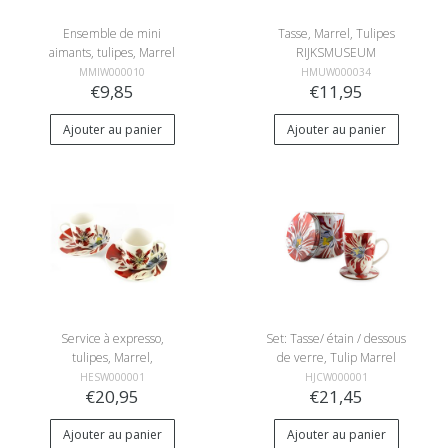
Ensemble de mini
Tasse, Marrel, Tulipes
aimants, tulipes, Marrel
RIJKSMUSEUM
MMIW000010
HMUW000034
€9,85
€11,95
Ajouter au panier
Ajouter au panier
Service à expresso,
Set: Tasse/ étain / dessous
tulipes, Marrel,
de verre, Tulip Marrel
Rijksmuseum
HESW000001
HJCW000001
€20,95
€21,45
Ajouter au panier
Ajouter au panier