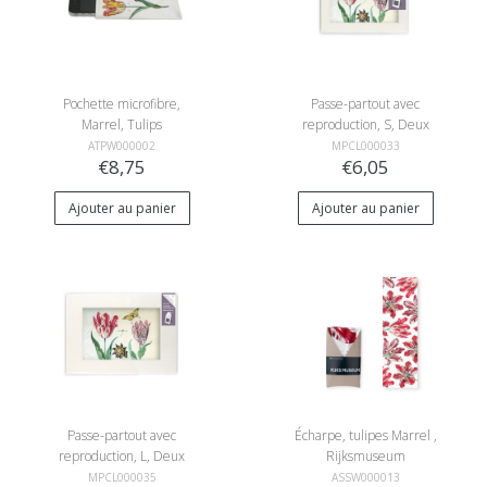
Pochette microfibre,
Passe-partout avec
Marrel, Tulips
reproduction, S, Deux
tulipes à coquille et
ATPW000002
MPCL000033
€8,75
€6,05
insectes, Marrel
Ajouter au panier
Ajouter au panier
Passe-partout avec
Écharpe, tulipes Marrel ,
reproduction, L, Deux
Rijksmuseum
tulipes à coquille et
MPCL000035
ASSW000013