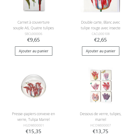
Carnet à couverture
Double carte, Blanc avec
souple A6, Quatre tulipes
tulipe rouge avec insecte
avec insectes, Marrel
(abeille), Marrel
SBCL000006
CACL000108
€9,65
€2,65
Ajouter au panier
Ajouter au panier
Presse-papiers convexe en
Dessous de verre, tulipes,
verre, Tulipa Marrel
marrel
RIJKSMUSEUM
HGDW000001
HCOW000007
€15,35
€13,75