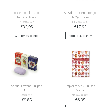
Boucle d'oreille tulipe,
Sets de table en coton (lot
plaqué or, Merian
de 2) - Tulipes
AJEW000022
HPMW000009
€32,95
€17,95
Ajouter au panier
Ajouter au panier
Set de 3 savons, Tulipes,
Papier cadeau, Tulipes
Marrel
Marrel
HSOW000001
NGWW000002
€9,85
€6,95