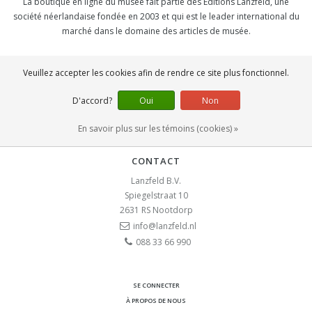
La boutique en ligne du musée fait partie des Éditions Lanzfeld, une
société néerlandaise fondée en 2003 et qui est le leader international du
marché dans le domaine des articles de musée.
SOCIAL
Veuillez accepter les cookies afin de rendre ce site plus fonctionnel.
D'accord?
Oui
Non
En savoir plus sur les témoins (cookies) »
CONTACT
Lanzfeld B.V.
Spiegelstraat 10
2631 RS
Nootdorp
info@lanzfeld.nl
088 33 66 990
SE CONNECTER
À PROPOS DE NOUS