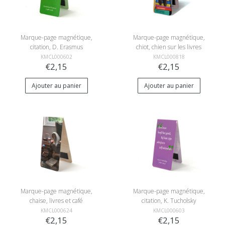
Marque-page magnétique,
Marque-page magnétique,
citation, D. Erasmus
chiot, chien sur les livres
KMCL000602
KMCL000818
€2,15
€2,15
Ajouter au panier
Ajouter au panier
Marque-page magnétique,
Marque-page magnétique,
chaise, livres et café
citation, K. Tucholsky
KMCL000624
KMCL000603
€2,15
€2,15