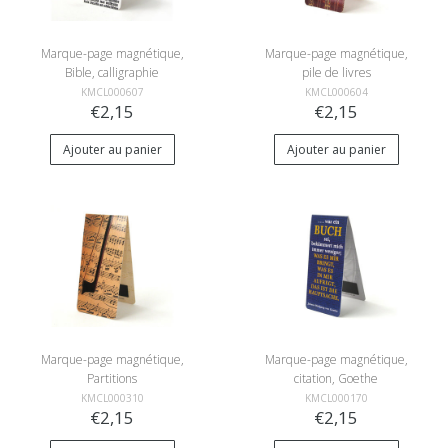
Marque-page magnétique,
Marque-page magnétique,
Bible, calligraphie
pile de livres
KMCL000607
KMCL000604
€2,15
€2,15
Ajouter au panier
Ajouter au panier
Marque-page magnétique,
Marque-page magnétique,
Partitions
citation, Goethe
KMCL000310
KMCL000170
€2,15
€2,15