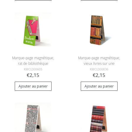
Marque-page magnétique,
Marque-page magnétique,
rat de bibliothèque
vieux livres sur une
étagère
KMCL000605
KMCL000836
€2,15
€2,15
Ajouter au panier
Ajouter au panier