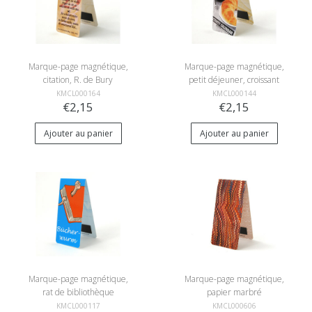
Marque-page magnétique,
Marque-page magnétique,
citation, R. de Bury
petit déjeuner, croissant
KMCL000164
KMCL000144
€2,15
€2,15
Ajouter au panier
Ajouter au panier
Marque-page magnétique,
Marque-page magnétique,
rat de bibliothèque
papier marbré
KMCL000117
KMCL000606