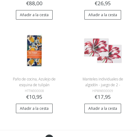
€88,00
€26,95
Añadir a la cesta
Añadir a la cesta
Paño de cocina, Azulejo de
Manteles individuales de
esquina de tulipán
algodón - juego de 2 -
policromado
Tulipanes
HTTW000008
HPMW000009
€10,95
€17,95
Añadir a la cesta
Añadir a la cesta