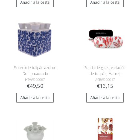
Añadir a la cesta
Añadir a la cesta
Florero de tulipán azul de
Funda de gafas, variación
Delft, cuadrado
de tulipán, Marrel,
RIJKSMUSEUM
HTVW000007
ASBW000017
€49,50
€13,15
Añadir a la cesta
Añadir a la cesta