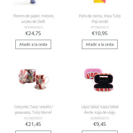
Florero de papel, motivos
Paño de cocina, línea Tulip
azules de Delft
Pop verde
HPVW000001
HTTW000027
€24,75
€10,95
Añadir a la cesta
Añadir a la cesta
Conjunto: Taza / estaño /
Lápiz labial /Lápiz labial
posavasos, Tulip Marrel
/lente /caja de viaje,
Tulipanes Pop line rosa
HJCW000001
ALBW000010
€21,45
€9,45