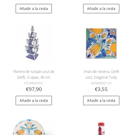
Añadir a la cesta
Añadir a la cesta
Florero de tulipán azul de
Imán de nevera, Delft
Delft, 3 capas, 40 cm
azul, Diagonal Tulip
policromo
HTVW000005
MFMW000110
€97,90
€3,55
Añadir a la cesta
Añadir a la cesta