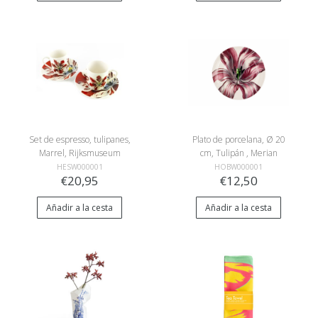
Set de espresso, tulipanes,
Plato de porcelana, Ø 20
Marrel, Rijksmuseum
cm, Tulipán , Merian
HESW000001
HOBW000001
€20,95
€12,50
Añadir a la cesta
Añadir a la cesta