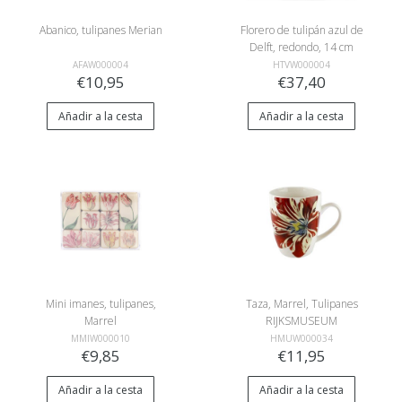
Abanico, tulipanes Merian
Florero de tulipán azul de
Delft, redondo, 14 cm
AFAW000004
HTVW000004
€10,95
€37,40
Añadir a la cesta
Añadir a la cesta
Mini imanes, tulipanes,
Taza, Marrel, Tulipanes
Marrel
RIJKSMUSEUM
MMIW000010
HMUW000034
€9,85
€11,95
Añadir a la cesta
Añadir a la cesta