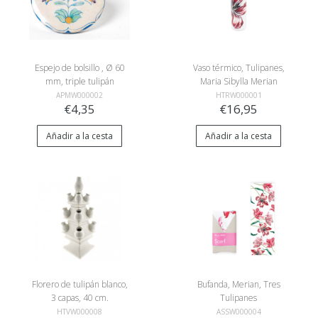
Espejo de bolsillo , Ø 60
Vaso térmico, Tulipanes,
mm, triple tulipán
Maria Sibylla Merian
APMW000002
HTRW000001
€4,35
€16,95
Añadir a la cesta
Añadir a la cesta
Florero de tulipán blanco,
Bufanda, Merian, Tres
3 capas, 40 cm.
Tulipanes
HTVW000008
ASSW000004