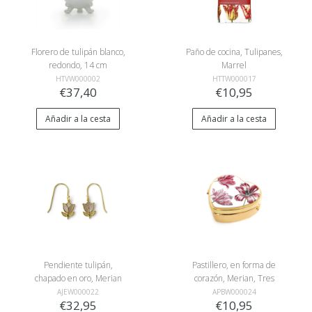
Florero de tulipán blanco,
Paño de cocina, Tulipanes,
redondo, 14 cm
Marrel
HTVW000002
HTTW000017
€37,40
€10,95
Añadir a la cesta
Añadir a la cesta
Pendiente tulipán,
Pastillero, en forma de
chapado en oro, Merian
corazón, Merian, Tres
tulipanes
AJEW000022
APBW000024
€32,95
€10,95