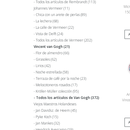
Todos los artículos de Rembrandt
(113)
Mic
Johannes Vermeer
(11)
150
Chica con un arete de perlas
(89)
La lechera
(68)
La calle de Vermeer
(22)
Vista de Delft
(24)
A
Todos los artículos de Vermeer
(202)
Vincent van Gogh
(21)
Flor de almendro
(66)
Girasoles
(62)
Lirios
(42)
Noche estrellada
(58)
Terraza de café por la noche
(23)
Melocotoneros rosados
(17)
Kröller-Müller colección
(95)
An
Todos los artículos de Van Gogh
(372)
Vinc
Viejos Maestros Holandeses
Jan Davidsz. de Heem
(45)
Pyke Koch
(15)
A
Jan Mankes
(32)
Hendrick Avercamp
(19)