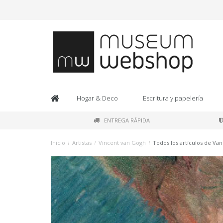
Hogar & Deco
Escritura y papelería
ENTREGA RÁPIDA
Inicio
/
Artistas
/
Vincent van Gogh
/
Todos los artículos de Va