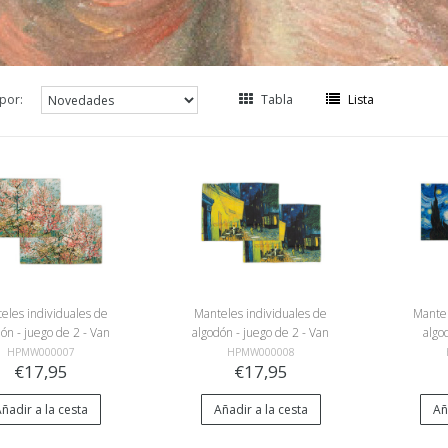
por:
Tabla
Lista
eles individuales de
Manteles individuales de
Mantel
ón - juego de 2 - Van
algodón - juego de 2 - Van
algo
, Flor de melocotón
Gogh, Terraza cafetería
Vinc
HPMW000007
HPMW000008
€17,95
€17,95
no
ñadir a la cesta
Añadir a la cesta
Añ