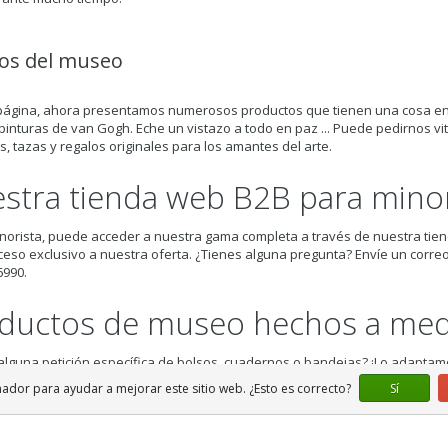
os del museo
página, ahora presentamos numerosos productos que tienen una cosa en
inturas de van Gogh. Eche un vistazo a todo en paz ... Puede pedirnos vi
s, tazas y regalos originales para los amantes del arte.
stra tienda web B2B para minor
orista, puede acceder a nuestra gama completa a través de nuestra tie
ceso exclusivo a nuestra oferta. ¿Tienes alguna pregunta? Envíe un correo
6990.
ductos de museo hechos a med
alguna petición específica de bolsos, cuadernos o bandejas? ¡Lo adaptam
ización en
Lanzfeld Editions.
Para obtener más información, póngase en
ador para ayudar a mejorar este sitio web. ¿Esto es correcto?
Sí
6990.