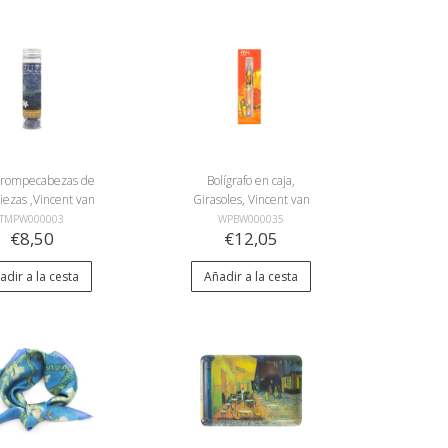
 rompecabezas de
Bolígrafo en caja,
iezas ,Vincent van
Girasoles, Vincent van
La noche estrellada
Gogh
TMPW000003
WPBW000035
€8,50
€12,05
adir a la cesta
Añadir a la cesta