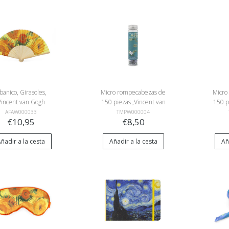
banico, Girasoles,
Micro rompecabezas de
Micro
Vincent van Gogh
150 piezas ,Vincent van
150 p
Gogh, Almendro en flor
Gogh, 
AFAW000033
TMPW000004
€10,95
€8,50
ñadir a la cesta
Añadir a la cesta
Añ