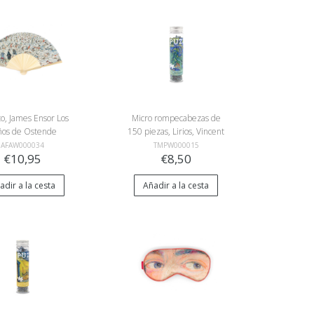
o, James Ensor Los
Micro rompecabezas de
ños de Ostende
150 piezas, Lirios, Vincent
van Gogh
AFAW000034
TMPW000015
€10,95
€8,50
adir a la cesta
Añadir a la cesta