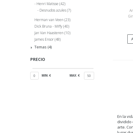
Henri Matisse
(42)
Desnudos azules
(7)
An
Gir
Herman van Veen
(23)
Dick Bruna - Miffy
(40)
Jan Van Haasteren
(10)
A
James Ensor
(48)
Temas
(4)
PRECIO
MIN: €
MAX: €
0
50
En la vi
dividido
arte. Co
lugar du