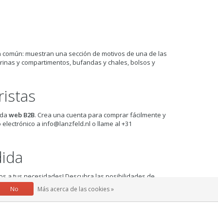
 común: muestran una sección de motivos de una de las
trinas y compartimentos, bufandas y chales, bolsos y
istas
nda
web B2B
. Crea una cuenta para comprar fácilmente y
 electrónico a
info@lanzfeld.nl
o llame al +31
ida
os a tus necesidades! Descubra las posibilidades de
 contacto con nosotros en
info@lanzfeld.nl
o llame al +31
No
Más acerca de las cookies »