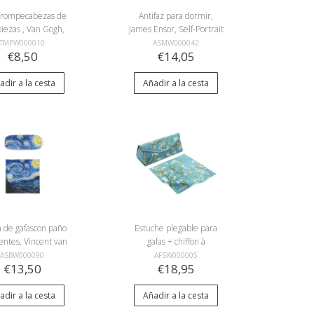
 rompecabezas de
Antifaz para dormir,
iezas , Van Gogh,
James Ensor, Self-Portrait
Cafe terras
with Masks
TMPW000010
ASMW000042
€8,50
€14,05
adir a la cesta
Añadir a la cesta
 de gafascon paño
Estuche plegable para
entes, Vincent van
gafas + chiffon à
La noche estrellada
lunettes,Vincent van
ASBW000090
AFSW000005
€13,50
€18,95
Gogh, Almendro en flor
adir a la cesta
Añadir a la cesta