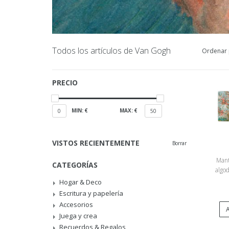
Todos los artículos de Van Gogh
Ordenar 
PRECIO
MIN: €
MAX: €
0
50
VISTOS RECIENTEMENTE
Borrar
Mant
CATEGORÍAS
algod
Gogh
Hogar & Deco
Escritura y papelería
Accesorios
A
Juega y crea
Recuerdos & Regalos