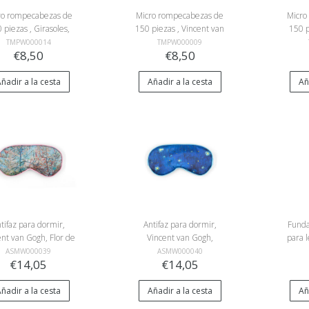
ro rompecabezas de
Micro rompecabezas de
Micro
 piezas , Girasoles,
150 piezas , Vincent van
150 p
Vincent van Gogh
Gogh, Flor de melocotón
TMPW000014
TMPW000009
€8,50
€8,50
ñadir a la cesta
Añadir a la cesta
Añ
tifaz para dormir,
Antifaz para dormir,
Funda
ent van Gogh, Flor de
Vincent van Gogh,
para l
melocotón
"Terraza de café"
Gogh, 
ASMW000039
ASMW000040
€14,05
€14,05
ñadir a la cesta
Añadir a la cesta
Añ