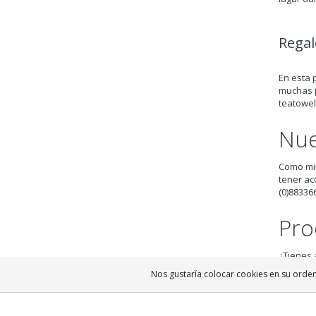
Regal
En esta 
muchas p
teatowel
Nue
Como min
tener ac
(0)88336
Pro
¿Tienes 
personal
Nos gustaría colocar cookies en su orden
(0)88336