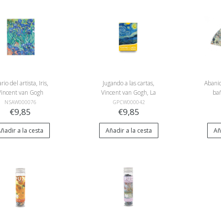
rio del artista, Iris,
Jugando a las cartas,
Abanic
Vincent van Gogh
Vincent van Gogh, La
ba
noche estrellada
NSAW000076
GPCW000042
€9,85
€9,85
ñadir a la cesta
Añadir a la cesta
Añ