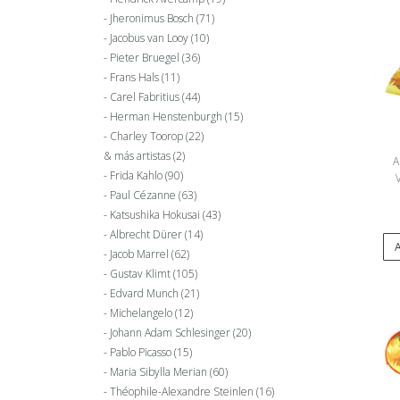
Jheronimus Bosch
(71)
Jacobus van Looy
(10)
Pieter Bruegel
(36)
Frans Hals
(11)
Carel Fabritius
(44)
Herman Henstenburgh
(15)
Charley Toorop
(22)
& más artistas
(2)
A
Frida Kahlo
(90)
Paul Cézanne
(63)
Katsushika Hokusai
(43)
Albrecht Dürer
(14)
A
Jacob Marrel
(62)
Gustav Klimt
(105)
Edvard Munch
(21)
Michelangelo
(12)
Johann Adam Schlesinger
(20)
Pablo Picasso
(15)
Maria Sibylla Merian
(60)
Théophile-Alexandre Steinlen
(16)