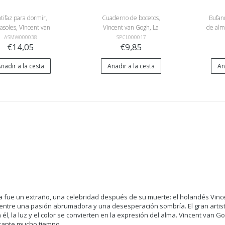
tifaz para dormir,
Cuaderno de bocetos,
Bufan
asoles, Vincent van
Vincent van Gogh, La
de alm
Gogh
noche estrellada
ASMW000038
SPCL000017
€14,05
€9,85
ñadir a la cesta
Añadir a la cesta
Añ
da fue un extraño, una celebridad después de su muerte: el holandés Vince
 entre una pasión abrumadora y una desesperación sombría. El gran artis
n él, la luz y el color se convierten en la expresión del alma. Vincent va
rante mucho tiempo.