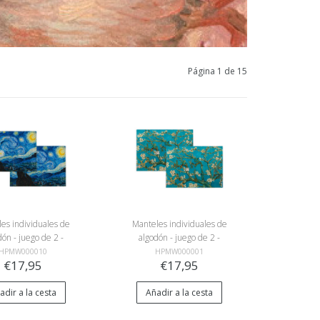
Página 1 de 15
es individuales de
Manteles individuales de
dón - juego de 2 -
algodón - juego de 2 -
ent van Gogh, La
Vincent van Gogh, Flor de
HPMW000010
HPMW000001
€17,95
€17,95
che estrellada
almendro
adir a la cesta
Añadir a la cesta