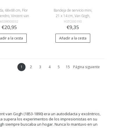
da, 68x68 cm, Flor
Bandeja de servicio mini,
endro, Vincent van
21 x 14 cm, Van Gogh,
Gogh
Cafe terras
ASSW000032
HSTC000190
€20,95
€9,35
adir a la cesta
Añadir a la cesta
1
2
3
4
5
15
Página siguiente
nt van Gogh (1853-1890) era un autodidacta y excéntrico,
ta supera los experimentos de los impresionistas en su
n Gogh siempre buscaba un hogar. Nunca lo mantuvo en un