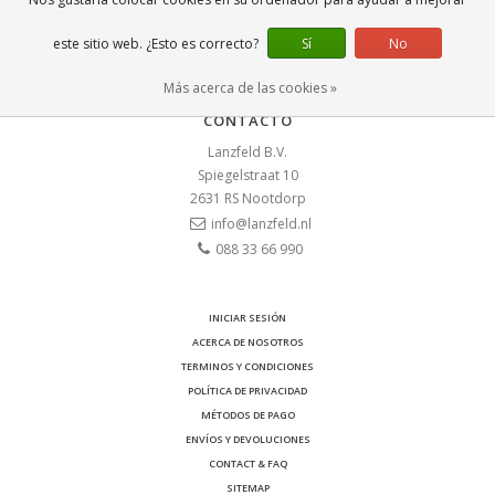
este sitio web. ¿Esto es correcto?
Sí
No
Más acerca de las cookies »
CONTACTO
Lanzfeld B.V.
Spiegelstraat 10
2631 RS
Nootdorp
info@lanzfeld.nl
088 33 66 990
INICIAR SESIÓN
ACERCA DE NOSOTROS
TERMINOS Y CONDICIONES
POLÍTICA DE PRIVACIDAD
MÉTODOS DE PAGO
ENVÍOS Y DEVOLUCIONES
CONTACT & FAQ
SITEMAP