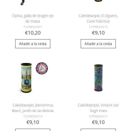
Óptica, gafas de dragón ojo
Caleidoscopio, El jilguero,
de mosca
Carel Fabritius
TOPW000001
TOPW000013
€10,20
€9,10
Añadir a la cesta
Añadir a la cesta
Caleidoscopio, Jheronimus
Caleidoscopio, Vincent van
Bosch, Jardín de las delicias
Gogh Irises
TOPW000014
TOPW000011
€9,10
€9,10