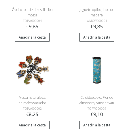
Óptico, borde de oscilación
Juguete óptico, lupa de
mosca
madera
TOPW000004
WMGW000001
€9,85
€9,85
Añadir a la cesta
Añadir a la cesta
Mosca naturaleza,
Caleidoscopio, Flor de
animales variados
almendro, Vincent van
Gogh
TOPW000002
TOPW000009
€8,25
€9,10
Añadir a la cesta
Añadir a la cesta