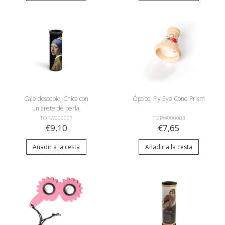
Caleidoscopio, Chica con
Óptico, Fly Eye Cone Prism
un arete de perla,
Vermeer
TOPW000007
TOPW000003
€9,10
€7,65
Añadir a la cesta
Añadir a la cesta