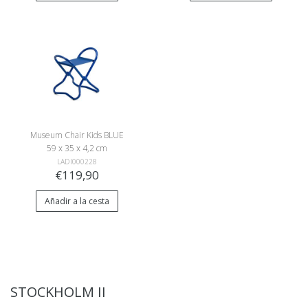
Museum Chair Kids BLUE
59 x 35 x 4,2 cm
LADI000228
€119,90
Añadir a la cesta
STOCKHOLM II