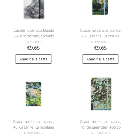
Cuaderno de tapa blanda
Cuaderno de tapa blanda,
A6, autorretrato, apoyado
A6, Cezanne, La casa de
en una piedra, Rembrandt
Jas de Bouffan
SBCL000002
NSBW000090
€9,65
€9,65
Añadir a la cesta
Añadir a la cesta
Cuaderno de tapa blanda,
Cuaderno de tapa blanda,
A6, Cezanne, La montaña
flor de Beemster, Toorop
Sainte-Victoire
NSBW000087
NSBC000101