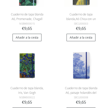
Cuaderno de tapa blanda
Cuaderno de tapa
A6, Promenade, Chagall
blanda,A6 Chica con un
arete de perla
NSBW000015
SBCL000003
€9,65
€9,65
Añadir a la cesta
Añadir a la cesta
Cuaderno de tapa blanda,
Cuaderno de tapa blanda
Iris, Van Gogh
A6, paisaje holandés del
río en azul de Delft
NSBW000022
SBCL000008
€9,65
€9,65