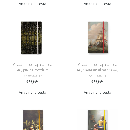
Añadir a la cesta
Añadir a la cesta
Cuaderno de tapa blanda
Cuaderno de tapa blanda
A6, piel de cocodrilo
A6, Naves en el mar 1689,
Van de Velde
NSBW000012
SBCL000011
€9,65
€9,65
Añadir a la cesta
Añadir a la cesta