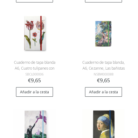
Cuaderno de tapa blanda
Cuaderno de tapa blanda,
A6, Cuatro tulipanes con
A6, Cezanne, Las bañistas
insectos, Marrel
SBCL000006
NSBW000088
€9,65
€9,65
Añadir a la cesta
Añadir a la cesta