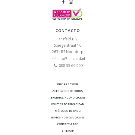
CONTACTO
Lanzfeld B.V.
Spiegelstraat 10
2631 RS
Nootdorp
info@lanzfeld.nl
088 33 66 990
INICIAR SESIÓN
ACERCA DE NOSOTROS
TERMINOS Y CONDICIONES
POLÍTICA DE PRIVACIDAD
MÉTODOS DE PAGO
ENVÍOS Y DEVOLUCIONES
CONTACT & FAQ
SITEMAP