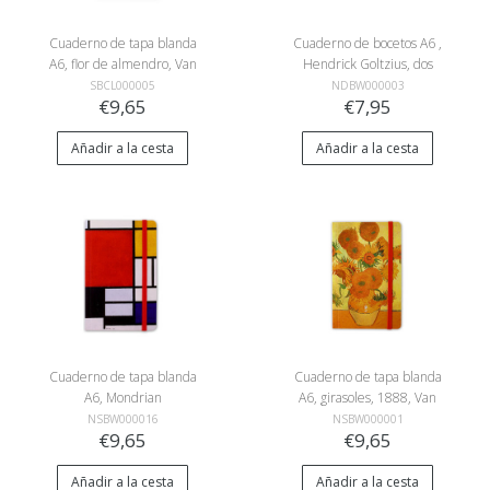
Cuaderno de tapa blanda
Cuaderno de bocetos A6 ,
A6, flor de almendro, Van
Hendrick Goltzius, dos
Gogh
cabezas de hombres
SBCL000005
NDBW000003
€9,65
€7,95
Añadir a la cesta
Añadir a la cesta
Cuaderno de tapa blanda
Cuaderno de tapa blanda
A6, Mondrian
A6, girasoles, 1888, Van
Gogh
NSBW000016
NSBW000001
€9,65
€9,65
Añadir a la cesta
Añadir a la cesta