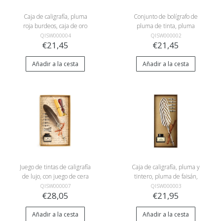
Caja de caligrafía, pluma
Conjunto de bolígrafo de
roja burdeos, caja de oro
pluma de tinta, pluma
claro
negra, caja blanca
QISW000004
QISW000002
€21,45
€21,45
Añadir a la cesta
Añadir a la cesta
Juego de tintas de caligrafía
Caja de caligrafía, pluma y
de lujo, con juego de cera
tintero, pluma de faisán,
en caja dorada clara
caja dorada
QISW000007
QISW000003
€28,05
€21,95
Añadir a la cesta
Añadir a la cesta