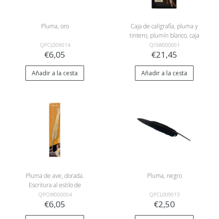
Pluma, oro
Caja de caligrafía, pluma y
tintero, plumín blanco, caja
negra
QPCL009014
QISW000001
€6,05
€21,45
Añadir a la cesta
Añadir a la cesta
Pluma de ave, dorada.
Pluma, negro
Escritura al estilo de
Johannes Vermeer.
QPOW000004
QPCL009013
€6,05
€2,50