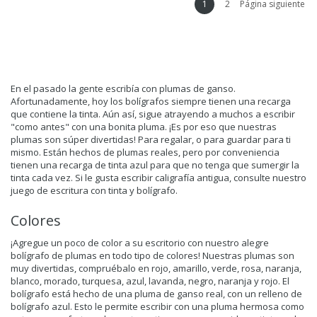
1
2
Página siguiente
En el pasado la gente escribía con plumas de ganso.
Afortunadamente, hoy los bolígrafos siempre tienen una recarga
que contiene la tinta. Aún así, sigue atrayendo a muchos a escribir
"como antes" con una bonita pluma. ¡Es por eso que nuestras
plumas son súper divertidas! Para regalar, o para guardar para ti
mismo. Están hechos de plumas reales, pero por conveniencia
tienen una recarga de tinta azul para que no tenga que sumergir la
tinta cada vez. Si le gusta escribir caligrafía antigua, consulte nuestro
juego de escritura con tinta y bolígrafo.
Colores
¡Agregue un poco de color a su escritorio con nuestro alegre
bolígrafo de plumas en todo tipo de colores! Nuestras plumas son
muy divertidas, compruébalo en rojo, amarillo, verde, rosa, naranja,
blanco, morado, turquesa, azul, lavanda, negro, naranja y rojo. El
bolígrafo está hecho de una pluma de ganso real, con un relleno de
bolígrafo azul. Esto le permite escribir con una pluma hermosa como