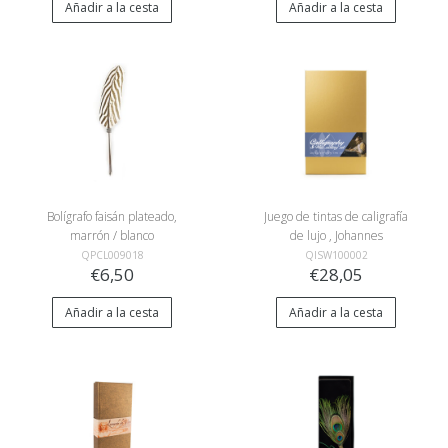
Añadir a la cesta
Añadir a la cesta
Bolígrafo faisán plateado,
Juego de tintas de caligrafía
marrón / blanco
de lujo , Johannes
Vermeer
QPCL009018
QISW100002
€6,50
€28,05
Añadir a la cesta
Añadir a la cesta