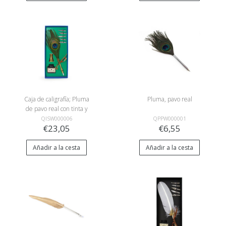
Caja de caligrafía; Pluma
Pluma, pavo real
de pavo real con tinta y
soporte, caja azul
QISW000006
QPPW000001
€23,05
€6,55
Añadir a la cesta
Añadir a la cesta