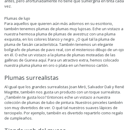
antes, pero afortunadamente no tiene que sumergirla en tinta cada
vez.
Plumas de lujo
Para aquellos que quieren aún más adornos en su escritorio,
también tenemos plumas de plumas muy lujosas. Eche un vistazo a
nuestra hermosa pluma de plumas de avestruz con una pluma
exquisita, en los colores blanco y negro. ¿O qué tal la pluma de
pluma de faisán característica. También tenemos un elegante
bolígrafo de plumas de pavo real, con el misterioso dibujo de un ojo
en él. O eche un vistazo a la pluma de plumas moteadas de las
gallinas de Guinea aquí. Para un atractivo extra, hemos colocado
nuestra pluma pluma en oro o plata en un hermoso cartón.
Plumas surrealistas
Al igual que los grandes surrealistas Joan Miró, Salvador Dali y René
Magritte, también nos gusta un producto con un toque surrealista.
¿También te gusta loco? Entonces eche un vistazo a nuestra
colección de plumas de tubo de pintura. Nuestros pinceles también
son muy divertidos de ver. O qué tal nuestros suaves lápices de
terciopelo. Por ejemplo, también es divertido repartirlo como regalo
de cumpleaños.