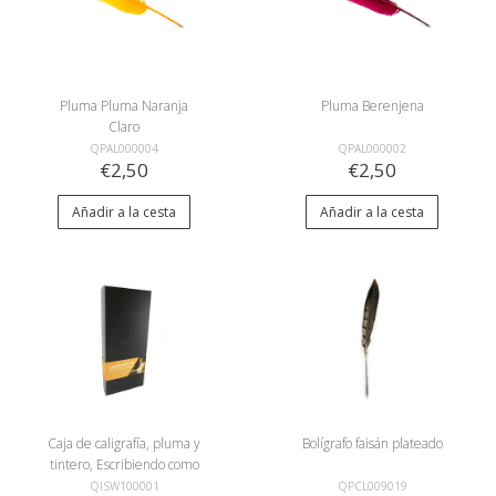
Pluma Pluma Naranja
Pluma Berenjena
Claro
QPAL000004
QPAL000002
€2,50
€2,50
Añadir a la cesta
Añadir a la cesta
Caja de caligrafía, pluma y
Bolígrafo faisán plateado
tintero, Escribiendo como
Johannes Vermeer
QISW100001
QPCL009019