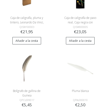
Caja de caligrafía, pluma y
Caja de caligrafía de pavo
tintero, Leonardo Da Vinci,
real, Caja negra con
caja dorada
plumas de pavo real y tinta
QISW100003
QISW000005
€21,95
€23,05
Añadir a la cesta
Añadir a la cesta
Bolígrafo de gallina de
Pluma blanca
Guinea
QPCL009017
QPAL000010
€5,45
€2,50