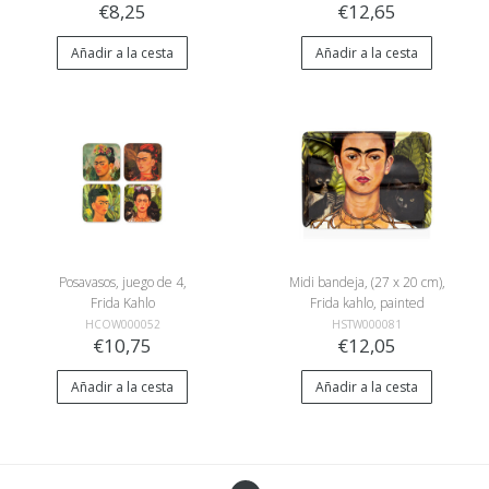
€8,25
€12,65
Añadir a la cesta
Añadir a la cesta
Posavasos, juego de 4,
Midi bandeja, (27 x 20 cm),
Frida Kahlo
Frida kahlo, painted
selfportret, Bonito
HCOW000052
HSTW000081
€10,75
€12,05
Añadir a la cesta
Añadir a la cesta