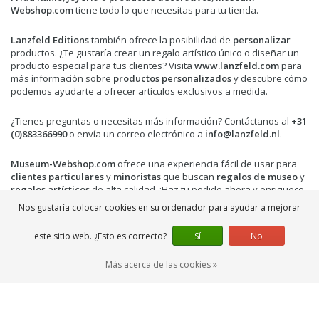
Webshop.com
tiene todo lo que necesitas para tu tienda.
Lanzfeld Editions
también ofrece la posibilidad de
personalizar
productos. ¿Te gustaría crear un regalo artístico único o diseñar un
producto especial para tus clientes? Visita
www.lanzfeld.com
para
más información sobre
productos personalizados
y descubre cómo
podemos ayudarte a ofrecer artículos exclusivos a medida.
¿Tienes preguntas o necesitas más información? Contáctanos al
+31
(0)883366990
o envía un correo electrónico a
info@lanzfeld.nl
.
Museum-Webshop.com
ofrece una experiencia fácil de usar para
clientes particulares
y
minoristas
que buscan
regalos de museo
y
regalos artísticos
de alta calidad. ¡Haz tu pedido ahora y enriquece
tu colección con hermosos productos de
Frida Kahlo
!
Nos gustaría colocar cookies en su ordenador para ayudar a mejorar
este sitio web. ¿Esto es correcto?
Sí
No
Más acerca de las cookies »