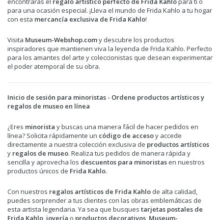
encontrarás el
regalo artístico perfecto de Frida Kahlo
para ti o
para una ocasión especial. ¡Lleva el mundo de Frida Kahlo a tu hogar
con esta
mercancía exclusiva de Frida Kahlo
!
Visita
Museum-Webshop.com
y descubre los productos
inspiradores que mantienen viva la leyenda de Frida Kahlo. Perfecto
para los amantes del arte y coleccionistas que desean experimentar
el poder atemporal de su obra.
Inicio de sesión para minoristas - Ordene productos artísticos y
regalos de museo en línea
¿Eres
minorista
y buscas una manera fácil de hacer pedidos en
línea? Solicita rápidamente un
código de acceso
y accede
directamente a nuestra colección exclusiva de
productos artísticos
y
regalos de museo
. Realiza tus pedidos de manera rápida y
sencilla y aprovecha los
descuentos para minoristas
en nuestros
productos únicos de
Frida Kahlo
.
Con nuestros
regalos artísticos de Frida Kahlo
de alta calidad,
puedes sorprender a tus clientes con las obras emblemáticas de
esta artista legendaria. Ya sea que busques
tarjetas postales de
Frida Kahlo
,
joyería
o
productos decorativos
,
Museum-