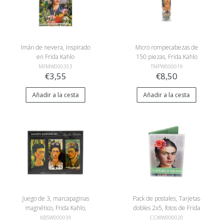
Imán de nevera, Inspirado
Micro rompecabezas de
en Frida Kahlo
150 piezas, Frida Kahlo
MFMW000353
TMPW000019
€3,55
€8,50
Añadir a la cesta
Añadir a la cesta
Juego de 3, marcapaginas
Pack de postales, Tarjetas
magnético, Frida Kahlo,
dobles 2x5, fotos de Frida
Autorretratos
Kahlo
KBSW000039
CCWW000020