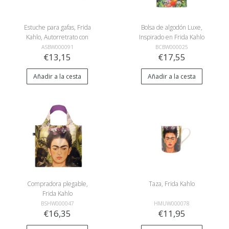
Estuche para gafas, Frida
Bolsa de algodón Luxe,
Kahlo, Autorretrato con
Inspirado en Frida Kahlo
Bonito
ASBW000091
BCBW000025
€13,15
€17,55
Añadir a la cesta
Añadir a la cesta
Compradora plegable,
Taza, Frida Kahlo
Frida Kahlo
BSHW000047
HMUW000078
€16,35
€11,95