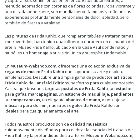
y capturar sus sentimientos en el lienzo. Estos autorretratos, a
menudo adornados con coronas de flores coloridas, ropa vibrante y
una mirada penetrante, son mundialmente famosos y reflejan sus
experiencias profundamente personales de dolor, soledad, pero
también de fuerza y vitalidad.
Las pinturas de Frida Kahlo, que rompieron tabúes y trataron temas
controvertidos, han tenido una influencia duradera en el mundo del
arte. El Museo Frida Kahlo, ubicado en la Casa Azul donde nació y
murió, es un homenaje a su visión única y su espíritu indomable.
En
Museum-Webshop.com
, ofrecemos una colección exclusiva de
regalos de museo Frida Kahlo
que capturan su arte y espíritu
emblemáticos. Descubre una amplia gama de
productos artísticos
Frida Kahlo
de
Lanzfeld Editions
, perfectos para cualquier ocasión.
Ya sea que busques
tarjetas postales de Frida Kahlo
, un
estuche
para gafas
,
marcapáginas
, un
estuche de maquillaje
,
pendientes
,
un
rompecabezas
, un elegante
abanico de mano
, o una lujosa
máscara para dormir
, nuestros
regalos de Frida Kahlo
son
ideales para cualquier amante del arte.
Todos nuestros productos son de
calidad museística
,
cuidadosamente diseñados para celebrar la esencia del trabajo de
Frida Kahlo y la profundidad de su arte. En
Museum-Webshop.com
,