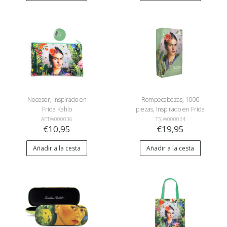
Neceser, Inspirado en
Rompecabezas, 1000
Frida Kahlo
piezas, Inspirado en Frida
Kahlo
AETW000036
TSJW000024
€10,95
€19,95
Añadir a la cesta
Añadir a la cesta