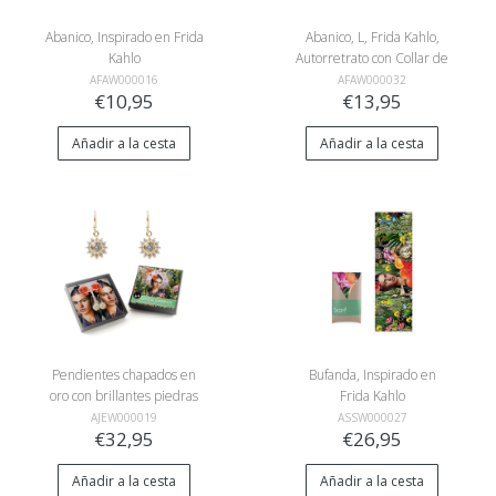
Abanico, Inspirado en Frida
Abanico, L, Frida Kahlo,
Kahlo
Autorretrato con Collar de
Espinas
AFAW000016
AFAW000032
€10,95
€13,95
Añadir a la cesta
Añadir a la cesta
Pendientes chapados en
Bufanda, Inspirado en
oro con brillantes piedras
Frida Kahlo
de cristal, Inspirado en
AJEW000019
ASSW000027
€32,95
€26,95
Frida Kahlo
Añadir a la cesta
Añadir a la cesta