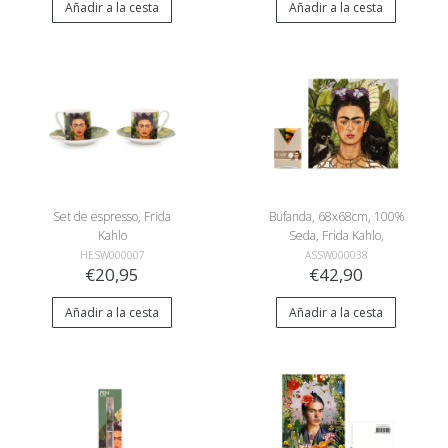
Añadir a la cesta
Añadir a la cesta
Set de espresso, Frida
Bufanda, 68x68cm, 100%
Kahlo
Seda, Frida Kahlo,
Autorretrato con Collar de
HESW000007
ASSW000038
€20,95
€42,90
Espinas
Añadir a la cesta
Añadir a la cesta